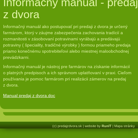
Informačný manuál - predaj
z dvora
Informačný manuál ako postupovať pri predaji z dvora je určený
farmárom, ktorý v záujme zabezpečenia zachovania tradícií a
rozmanitosti v zásobovaní potravinami vyrábajú a predávajú
potraviny ( špeciality, tradičné výrobky ) formou priameho predaja
priamo konečnému spotrebiteľovi alebo miestnej maloobchodnej
prevádzkarni.
Informačný manuál je nástroj pre farmárov na získanie informácií
o platných predpisoch a ich správnom uplatňovaní v praxi. Cieľom
používania je pomoc farmárom pri realizácii zámerov na predaj
z dvora.
Manual predaj z dvora.doc
(c) predajzdvora.sk
|
website by
RunIT
|
Mapa stránky