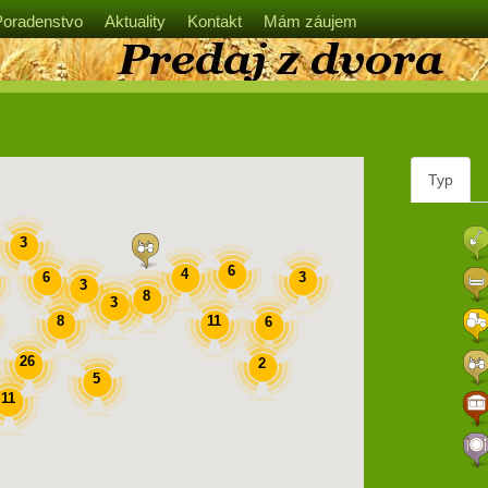
Poradenstvo
Aktuality
Kontakt
Mám záujem
Typ
3
6
4
6
3
3
8
3
8
11
6
26
2
5
11