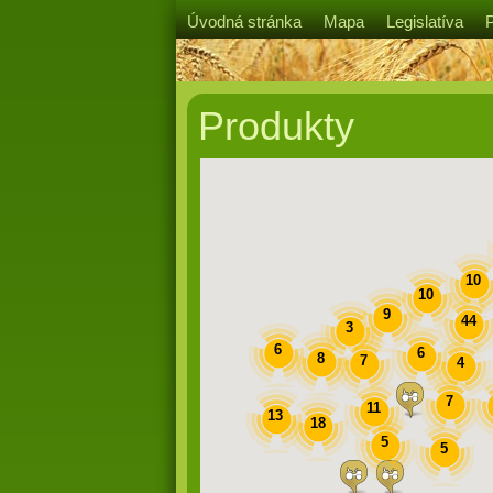
Úvodná stránka
Mapa
Legislatíva
Produkty
10
10
9
44
3
6
6
8
7
4
7
11
13
18
5
5