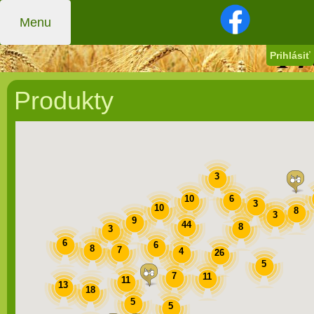
Menu
Prihlásiť
Produkty
3
10
6
3
10
8
3
9
44
8
3
6
6
8
7
4
26
5
7
11
11
13
18
5
5