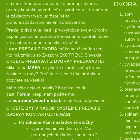
DVORA
z dvora. Sme presvedčení, že predaj z dvora a
priamy kontakt spotrebiteľa s výrobcom – farmárom
som
je základom trvalo udržateľného
prvovýr
poľnohospodárstva nielen na Slovensku.
vyrába
Predaj z dvora
je, keď : prvovýrobca svoje výrobky
vlastný
aspoň čiastočne predáva konečnému spotrebiteľovi
surovín
vo vlastnom mene a na vlastný účet
.
vyrába
Logo PREDAJ Z DVORA
môže používať len ten,
vlastný
kto má zmluvu so Zväzom EKOTREND Slovakia.
receptú
CHCETE PREDÁVAŤ Z DVORA? PREDÁVAJTE!
vyrába
Kliknite na
MAPA
a vytvorte si profil vašej farmy.
preváž
Neviete si rady? Prečítajte si celú túto stránku a
ručne s
dozviete sa všetko!
výrobky
Máte ešte nejaké otázky? Napíšte ich do
predáv
časti
Fórum
, resp. nám pošlite mail
priamo
na
ecotrend@ecotrend.sk
a my Vám odpovieme.
konečn
spotrebi
CHCETE BYŤ V NAŠOM SYSTÉME PREDAJ Z
spĺňam
DVORA? KONTAKTUJTE NÁS!
minimá
Ponúkame Vám nasledovné služby
:
hygieni
vypracovanie všetkých pre Vás
požiada
potrebných dokladov " na mieru "
dodrži