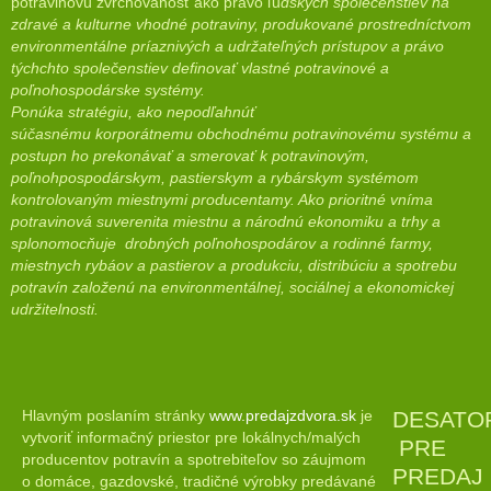
potravinovú zvrchovanosť ako právo ľu
dských společenstiev na
zdravé a kulturne vhodné potraviny, produkované prostredníctvom
environmentálne príaznivých a udržateľných prístupov a právo
týchchto společenstiev definovať vlastné potravinové a
poľnohospodárske systémy.
Ponúka stratégiu, ako nepodľahnúť
súčasnému korporátnemu
obchodnému potravinovému systému
a
postupn ho prekonávať a smerovať k potravinovým,
poľnohpospodárskym, pastierskym a rybárskym systémom
kontrolovaným miestnymi producentamy. Ako prioritné vníma
potravinová suverenita miestnu a národnú ekonomiku a trhy a
splonomocňuje drobných poľnohospodárov a rodinné farmy,
miestnych rybáov a pastierov a produkciu, distribúciu a spotrebu
potravín založenú na environmentálnej, sociálnej a ekonomickej
udržitelnosti.
Hlavným poslaním stránky
www.predajzdvora.sk
je
DESATO
vytvoriť informačný priestor pre lokálnych/malých
PRE
producentov potravín a spotrebiteľov so záujmom
PREDAJ
o domáce, gazdovské, tradičné výrobky predávané