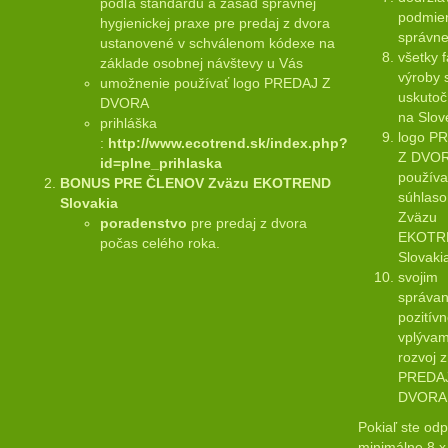
podľa štandardu a zásad správnej
podmie
hygienickej praxe pre predaj z dvora
správne
ustanovené v schválenom kódexe na
všetky 
základe osobnej návštevy u Vás
výroby 
umožnenie používať logo PREDAJ Z
uskuto
DVORA
na Slov
prihláška
logo P
:
http://www.ecotrend.sk/index.php?
Z DVO
id=plne_prihlaska
použív
BONUS PRE ČLENOV Zväzu EKOTREND
súhlas
Slovakia
Zväzu
poradenstvo
pre predaj z dvora
EKOTR
počas celého roka.
Slovaki
svojim
správa
pozitív
vplýva
rozvoj 
PREDA
DVOR
Pokiaľ ste odp
minimálne 8 